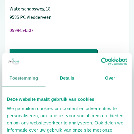
Waterschapsweg
18
9585 PC
Vledderveen
0599454507
Bezoek de website
Schrijf ook een review
Toestemming
Details
Over
Deze website maakt gebruik van cookies
Aandachtsgebieden
We gebruiken cookies om content en advertenties te
Diabetes
Reuma
Sport
Wellness
personaliseren, om functies voor social media te bieden
en om ons websiteverkeer te analyseren. Ook delen we
Geriatrie
Kinderen
informatie over uw gebruik van onze site met onze