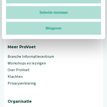
Selectie toestaan
Footer
Volg ProVoet
Weigeren
linkedin
facebook
(Let op uitgaande link)
twitter
(Let op uitgaande link)
instagram
(Let op uitgaande link)
(Let op uitgaande link)
Meer ProVoet
Branche Informatiecentrum
Workshops en lezingen
Over ProVoet
Klachten
Privacyverklaring
Organisatie