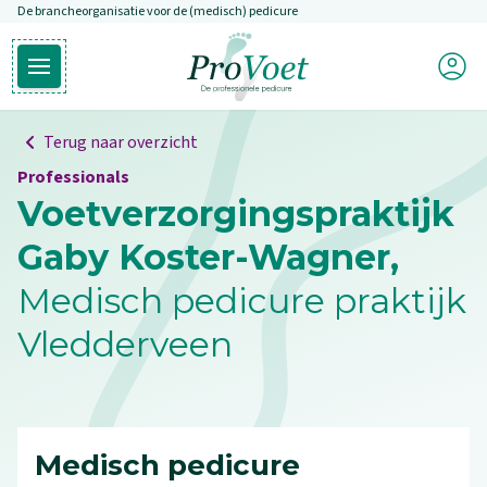
De brancheorganisatie voor de (medisch) pedicure
Overslaan en naar de inhoud gaan
Mijn P
Open hoofdmenu
Ga naar de homepagina
Terug naar overzicht
Professionals
Voetverzorgingspraktijk
Gaby Koster-Wagner,
Medisch pedicure praktijk
Vledderveen
Medisch pedicure