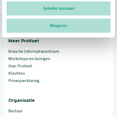
Footer
Volg ProVoet
Selectie toestaan
linkedin
facebook
(Let op uitgaande link)
twitter
(Let op uitgaande link)
instagram
(Let op uitgaande link)
(Let op uitgaande link)
Weigeren
Meer ProVoet
Branche Informatiecentrum
Workshops en lezingen
Over ProVoet
Klachten
Privacyverklaring
Organisatie
Bestuur