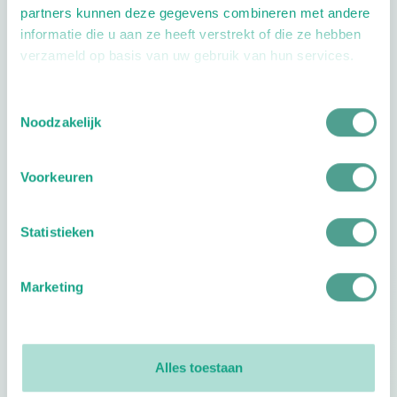
partners kunnen deze gegevens combineren met andere
informatie die u aan ze heeft verstrekt of die ze hebben
verzameld op basis van uw gebruik van hun services.
Toestemmingsselectie
Noodzakelijk
Openingstijden
Dag
Tijd
Voorkeuren
Plan je route
Statistieken
Marketing
Reviews
0
reviews
Alles toestaan