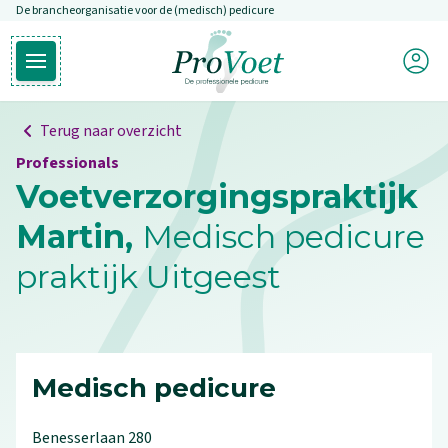
De brancheorganisatie voor de (medisch) pedicure
Overslaan en naar de inhoud gaan
Mijn P
Open hoofdmenu
Ga naar de homepagina
Terug naar overzicht
Professionals
Voetverzorgingspraktijk
Martin,
Medisch pedicure
praktijk Uitgeest
Medisch pedicure
Benesserlaan
280