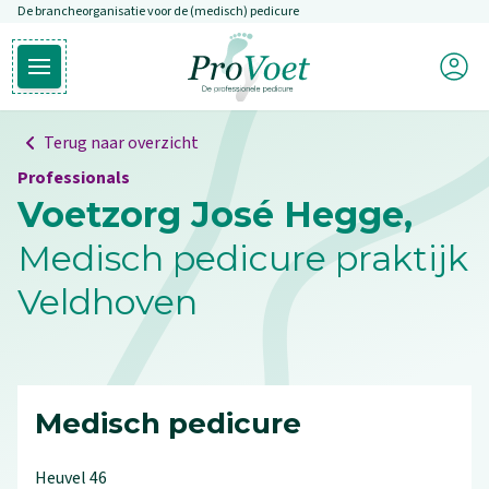
De brancheorganisatie voor de (medisch) pedicure
Overslaan en naar de inhoud gaan
Mijn P
Open hoofdmenu
Ga naar de homepagina
Terug naar overzicht
Professionals
Voetzorg José Hegge,
Medisch pedicure praktijk
Veldhoven
Medisch pedicure
Heuvel
46