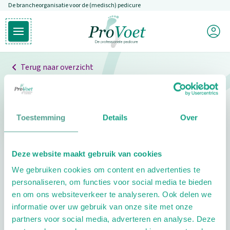
De brancheorganisatie voor de (medisch) pedicure
Overslaan en naar de inhoud gaan
Mijn P
Open hoofdmenu
Ga naar de homepagina
Terug naar overzicht
Professionals
Pedicure niet gevonden
Toestemming
Details
Over
De pedicure die je zoekt kunnen we niet vinden.
Deze website maakt gebruik van cookies
Klik hier om te zoeken naar een andere
We gebruiken cookies om content en advertenties te
pedicure.
personaliseren, om functies voor social media te bieden
en om ons websiteverkeer te analyseren. Ook delen we
informatie over uw gebruik van onze site met onze
partners voor social media, adverteren en analyse. Deze
Footer