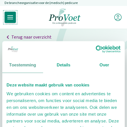
De brancheorganisatie voor de (medisch) pedicure
Overslaan en naar de inhoud gaan
Mijn P
Open hoofdmenu
Ga naar de homepagina
Terug naar overzicht
Professionals
Pedicure niet gevonden
Toestemming
Details
Over
De pedicure die je zoekt kunnen we niet vinden.
Deze website maakt gebruik van cookies
Klik hier om te zoeken naar een andere
We gebruiken cookies om content en advertenties te
pedicure.
personaliseren, om functies voor social media te bieden
en om ons websiteverkeer te analyseren. Ook delen we
informatie over uw gebruik van onze site met onze
partners voor social media, adverteren en analyse. Deze
Footer