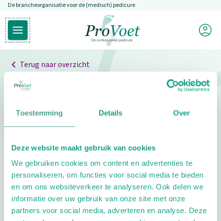
De brancheorganisatie voor de (medisch) pedicure
Overslaan en naar de inhoud gaan
Mijn P
Open hoofdmenu
Ga naar de homepagina
Terug naar overzicht
Professionals
Pedicure niet gevonden
Toestemming
Details
Over
De pedicure die je zoekt kunnen we niet vinden.
Deze website maakt gebruik van cookies
Klik hier om te zoeken naar een andere
We gebruiken cookies om content en advertenties te
pedicure.
personaliseren, om functies voor social media te bieden
en om ons websiteverkeer te analyseren. Ook delen we
informatie over uw gebruik van onze site met onze
partners voor social media, adverteren en analyse. Deze
Footer