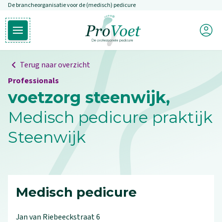
De brancheorganisatie voor de (medisch) pedicure
Overslaan en naar de inhoud gaan
Mijn P
Open hoofdmenu
Ga naar de homepagina
Terug naar overzicht
Professionals
voetzorg steenwijk,
Medisch pedicure praktijk
Steenwijk
Medisch pedicure
Jan van Riebeeckstraat
6