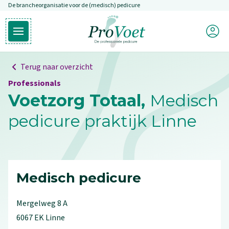
De brancheorganisatie voor de (medisch) pedicure
Overslaan en naar de inhoud gaan
Mijn P
Open hoofdmenu
Ga naar de homepagina
Terug naar overzicht
Professionals
Voetzorg Totaal,
Medisch
pedicure praktijk Linne
Medisch pedicure
Mergelweg
8
A
6067 EK
Linne