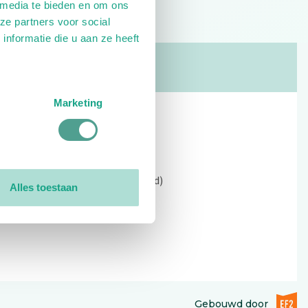
 media te bieden en om ons
ze partners voor social
nformatie die u aan ze heeft
Marketing
Contact
Kerkewijk 69, 3901 EC Veenendaal
Open: 09:00 - 12:30 (alleen ochtend)
Alles toestaan
Tel: 0318-551369
Contact:
contactformulier
EF2 (op
Gebouwd door