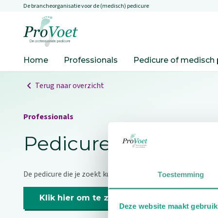
De brancheorganisatie voor de (medisch) pedicure
Overslaan en naar de inhoud gaan
Ga naar de homepagina
Home
Professionals
Pedicure of medisch 
Terug naar overzicht
Professionals
Pedicure niet gevo
De pedicure die je zoekt kunnen we niet vinden.
Toestemming
Klik hier om te zoeken naar een andere p
Deze website maakt gebruik