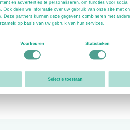
ent en advertenties te personaliseren, om functies voor social
. Ook delen we informatie over uw gebruik van onze site met on
e. Deze partners kunnen deze gegevens combineren met andere i
erzameld op basis van uw gebruik van hun services.
ink)
ande link)
t op uitgaande link)
Voorkeuren
Statistieken
Organisatie
Bestuur
Selectie toestaan