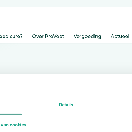
pedicure?
Over ProVoet
Vergoeding
Actueel
nden
Details
edicure.
 van cookies