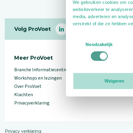
We gebruiken cookies om cont
websiteverkeer te analyseren
media, adverteren en analys
Footer
verstrekt of die ze hebben v
Volg ProVoet
linkedin
facebook
(Let op uitgaande link)
twitter
(Let op uitgaande l
instagram
(Let op uitga
(Le
Toestemmingsselectie
Noodzakelijk
Meer ProVoet
Branche Informatiecentrum
Workshops en lezingen
Weigeren
Over ProVoet
Klachten
Privacyverklaring
Privacy verklaring