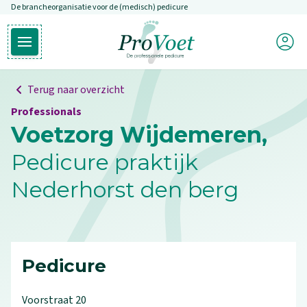
De brancheorganisatie voor de (medisch) pedicure
Overslaan en naar de inhoud gaan
Mijn P
Open hoofdmenu
Ga naar de homepagina
Terug naar overzicht
Professionals
Voetzorg Wijdemeren,
Pedicure praktijk
Nederhorst den berg
Pedicure
Voorstraat
20