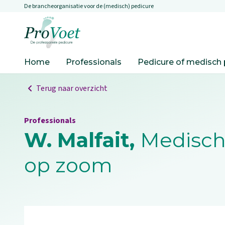
De brancheorganisatie voor de (medisch) pedicure
Overslaan en naar de inhoud gaan
Ga naar de homepagina
Home
Professionals
Pedicure of medisch 
Terug naar overzicht
Professionals
W. Malfait,
Medisch
op zoom