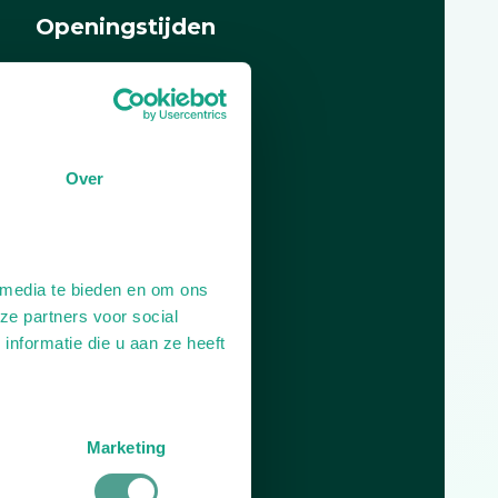
Openingstijden
Dag
Tijd
Plan je route
Over
 media te bieden en om ons
ze partners voor social
nformatie die u aan ze heeft
Marketing