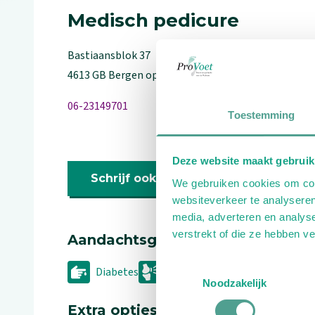
Medisch pedicure
Bastiaansblok
37
4613 GB
Bergen op zoom
06-23149701
Toestemming
Deze website maakt gebruik
Schrijf ook een review
We gebruiken cookies om cont
websiteverkeer te analyseren
media, adverteren en analys
verstrekt of die ze hebben v
Aandachtsgebieden
Toestemmingsselectie
Diabetes
Reuma
Sport
Geriat
Noodzakelijk
Extra opties