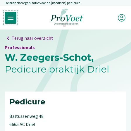
De brancheorganisatie voor de (medisch) pedicure
Overslaan en naar de inhoud gaan
Mijn P
Open hoofdmenu
Ga naar de homepagina
Terug naar overzicht
Professionals
W. Zeegers-Schot,
Pedicure praktijk Driel
Pedicure
Baltussenweg
48
6665 AC
Driel