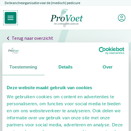
De brancheorganisatie voor de (medisch) pedicure
Overslaan en naar de inhoud gaan
Mijn P
Open hoofdmenu
Ga naar de homepagina
Terug naar overzicht
Professionals
Pedicure niet gevonden
Toestemming
Details
Over
De pedicure die je zoekt kunnen we niet vinden.
Deze website maakt gebruik van cookies
Klik hier om te zoeken naar een andere
We gebruiken cookies om content en advertenties te
pedicure.
personaliseren, om functies voor social media te bieden
en om ons websiteverkeer te analyseren. Ook delen we
informatie over uw gebruik van onze site met onze
partners voor social media, adverteren en analyse. Deze
Footer