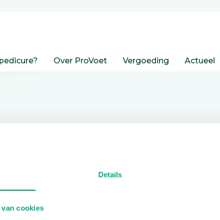
pedicure?
Over ProVoet
Vergoeding
Actueel
nden
Details
edicure.
 van cookies