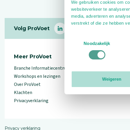
We gebruiken cookies om cont
websiteverkeer te analyseren
media, adverteren en analys
Footer
verstrekt of die ze hebben v
Volg ProVoet
linkedin
facebook
(Let op uitgaande link)
twitter
(Let op uitgaande l
instagram
(Let op uitga
(Le
Toestemmingsselectie
Noodzakelijk
Meer ProVoet
Branche Informatiecentrum
Workshops en lezingen
Weigeren
Over ProVoet
Klachten
Privacyverklaring
Privacy verklaring