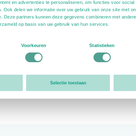
ent en advertenties te personaliseren, om functies voor social
. Ook delen we informatie over uw gebruik van onze site met on
e. Deze partners kunnen deze gegevens combineren met andere i
erzameld op basis van uw gebruik van hun services.
ink)
ande link)
t op uitgaande link)
Voorkeuren
Statistieken
Organisatie
Bestuur
Selectie toestaan