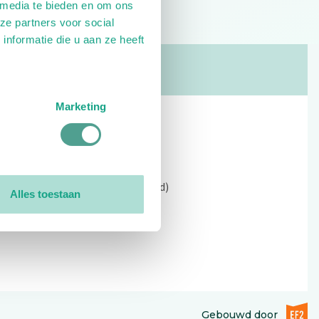
 media te bieden en om ons
ze partners voor social
nformatie die u aan ze heeft
Marketing
Contact
Kerkewijk 69, 3901 EC Veenendaal
Open: 09:00 - 12:30 (alleen ochtend)
Alles toestaan
Tel: 0318-551369
Contact:
contactformulier
EF2 (op
Gebouwd door