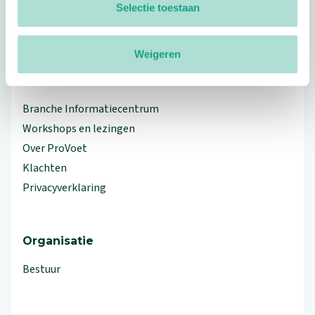
Selectie toestaan
linkedin
facebook
(Let op uitgaande link)
twitter
(Let op uitgaande link)
instagram
(Let op uitgaande link)
(Let op uitgaande link)
Weigeren
Meer ProVoet
Branche Informatiecentrum
Workshops en lezingen
Over ProVoet
Klachten
Privacyverklaring
Organisatie
Bestuur