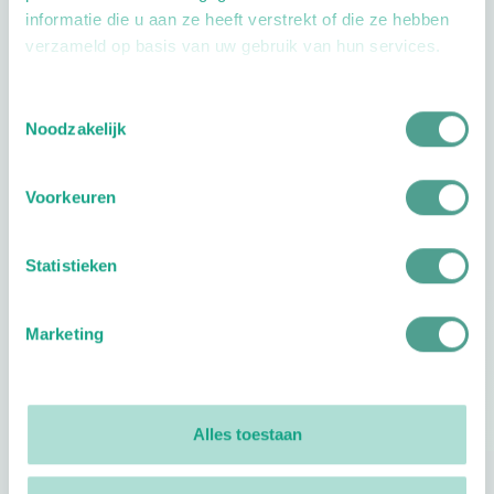
informatie die u aan ze heeft verstrekt of die ze hebben
verzameld op basis van uw gebruik van hun services.
Toestemmingsselectie
Openingstijden
Noodzakelijk
Dag
Tijd
Voorkeuren
Plan je route
Statistieken
Marketing
Reviews
0
reviews
Alles toestaan
Footer
Volg ProVoet