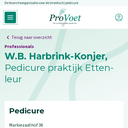
De brancheorganisatie voor de (medisch) pedicure
Overslaan en naar de inhoud gaan
Mijn P
Open hoofdmenu
Ga naar de homepagina
Terug naar overzicht
Professionals
W.B. Harbrink-Konjer,
Pedicure praktijk Etten-
leur
Pedicure
Markiezaathof
36