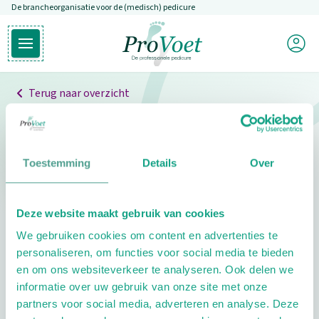
De brancheorganisatie voor de (medisch) pedicure
Overslaan en naar de inhoud gaan
Mijn P
Open hoofdmenu
Ga naar de homepagina
Terug naar overzicht
Professionals
Pedicure niet gevonden
Toestemming
Details
Over
De pedicure die je zoekt kunnen we niet vinden.
Deze website maakt gebruik van cookies
Klik hier om te zoeken naar een andere
We gebruiken cookies om content en advertenties te
pedicure.
personaliseren, om functies voor social media te bieden
en om ons websiteverkeer te analyseren. Ook delen we
informatie over uw gebruik van onze site met onze
partners voor social media, adverteren en analyse. Deze
Footer