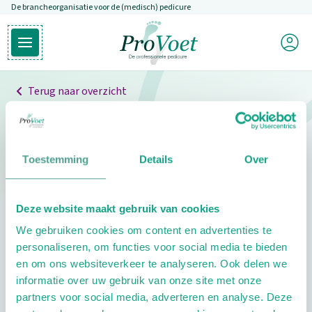
De brancheorganisatie voor de (medisch) pedicure
Overslaan en naar de inhoud gaan
Mijn P
Open hoofdmenu
Ga naar de homepagina
Terug naar overzicht
Professionals
Pedicure niet gevonden
Toestemming
Details
Over
De pedicure die je zoekt kunnen we niet vinden.
Deze website maakt gebruik van cookies
Klik hier om te zoeken naar een andere
We gebruiken cookies om content en advertenties te
pedicure.
personaliseren, om functies voor social media te bieden
en om ons websiteverkeer te analyseren. Ook delen we
informatie over uw gebruik van onze site met onze
partners voor social media, adverteren en analyse. Deze
Footer