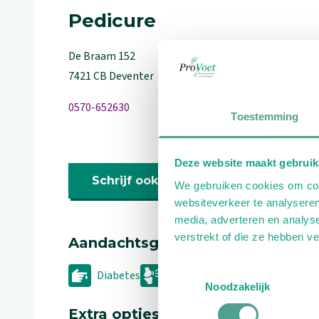
Pedicure
De Braam
152
7421 CB
Deventer
0570-652630
Toestemming
Deze website maakt gebruik
Schrijf ook een review
We gebruiken cookies om cont
websiteverkeer te analyseren
media, adverteren en analys
verstrekt of die ze hebben v
Aandachtsgebieden
Toestemmingsselectie
Diabetes
Reuma
Noodzakelijk
Extra opties