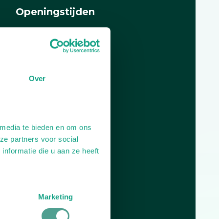
Openingstijden
Dag
Tijd
Plan je route
Over
 media te bieden en om ons
ze partners voor social
nformatie die u aan ze heeft
Marketing