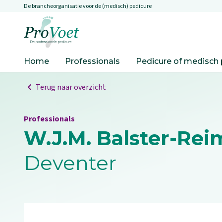
De brancheorganisatie voor de (medisch) pedicure
Overslaan en naar de inhoud gaan
Ga naar de homepagina
Home
Professionals
Pedicure of medisch 
Terug naar overzicht
Professionals
W.J.M. Balster-Rei
Deventer