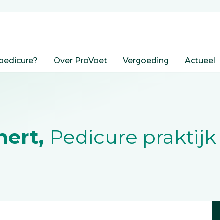
pedicure?
Over ProVoet
Vergoeding
Actueel
mert,
Pedicure praktijk