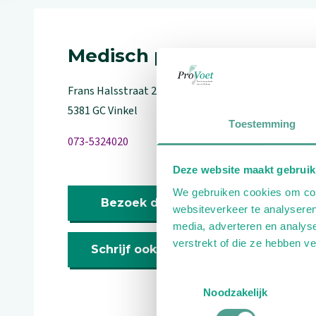
Medisch pedicure, Medisc
Frans Halsstraat
2
5381 GC
Vinkel
Toestemming
073-5324020
Deze website maakt gebruik
We gebruiken cookies om cont
Bezoek de website
websiteverkeer te analyseren
media, adverteren en analys
verstrekt of die ze hebben v
Schrijf ook een review
Toestemmingsselectie
Noodzakelijk