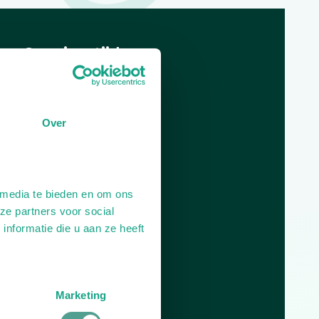
Openingstijden
Dag
Tijd
Plan je route
Over
 media te bieden en om ons
ze partners voor social
nformatie die u aan ze heeft
Marketing