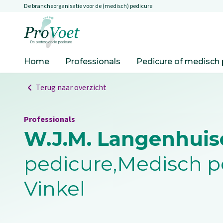
De brancheorganisatie voor de (medisch) pedicure
Overslaan en naar de inhoud gaan
Ga naar de homepagina
Home
Professionals
Pedicure of medisch 
Terug naar overzicht
Professionals
W.J.M. Langenhuis
pedicure,Medisch pe
Vinkel