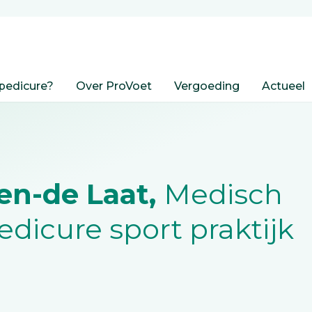
pedicure?
Over ProVoet
Vergoeding
Actueel
en-de Laat,
Medisch
dicure sport praktijk