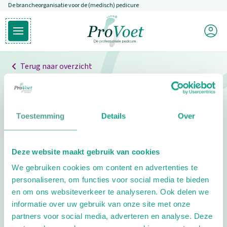
De brancheorganisatie voor de (medisch) pedicure
Overslaan en naar de inhoud gaan
Mijn P
Open hoofdmenu
Ga naar de homepagina
Terug naar overzicht
Professionals
Pedicure niet gevonden
Toestemming
Details
Over
De pedicure die je zoekt kunnen we niet vinden.
Deze website maakt gebruik van cookies
Klik hier om te zoeken naar een andere
We gebruiken cookies om content en advertenties te
pedicure.
personaliseren, om functies voor social media te bieden
en om ons websiteverkeer te analyseren. Ook delen we
informatie over uw gebruik van onze site met onze
partners voor social media, adverteren en analyse. Deze
Footer