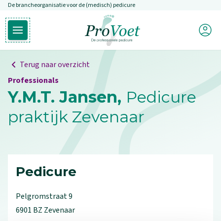
De brancheorganisatie voor de (medisch) pedicure
Overslaan en naar de inhoud gaan
Mijn P
Open hoofdmenu
Ga naar de homepagina
Terug naar overzicht
Professionals
Y.M.T. Jansen,
Pedicure
praktijk Zevenaar
Pedicure
Pelgromstraat
9
6901 BZ
Zevenaar