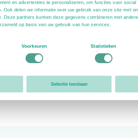
ent en advertenties te personaliseren, om functies voor social
. Ook delen we informatie over uw gebruik van onze site met on
e. Deze partners kunnen deze gegevens combineren met andere i
erzameld op basis van uw gebruik van hun services.
ink)
ande link)
t op uitgaande link)
Voorkeuren
Statistieken
Organisatie
Bestuur
Selectie toestaan