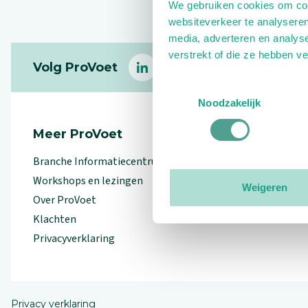
We gebruiken cookies om cont
websiteverkeer te analyseren
media, adverteren en analys
Footer
verstrekt of die ze hebben v
Volg ProVoet
linkedin
facebook
(Let op uitgaande link)
twitter
(Let op uitgaande l
instagram
(Let op uitga
(Le
Toestemmingsselectie
Noodzakelijk
Meer ProVoet
Branche Informatiecentrum
Workshops en lezingen
Weigeren
Over ProVoet
Klachten
Privacyverklaring
Privacy verklaring