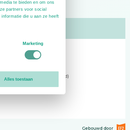
 media te bieden en om ons
ze partners voor social
nformatie die u aan ze heeft
Marketing
Contact
Kerkewijk 69, 3901 EC Veenendaal
Open: 09:00 - 12:30 (alleen ochtend)
Alles toestaan
Tel: 0318-551369
Contact:
contactformulier
EF2 (op
Gebouwd door