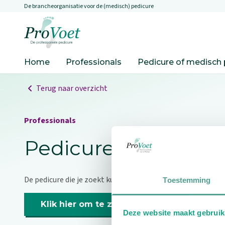
De brancheorganisatie voor de (medisch) pedicure
Overslaan en naar de inhoud gaan
Ga naar de homepagina
Home
Professionals
Pedicure of medisch 
Terug naar overzicht
Professionals
Pedicure niet gevo
De pedicure die je zoekt kunnen we niet vinden.
Toestemming
Klik hier om te zoeken naar een andere p
Deze website maakt gebruik