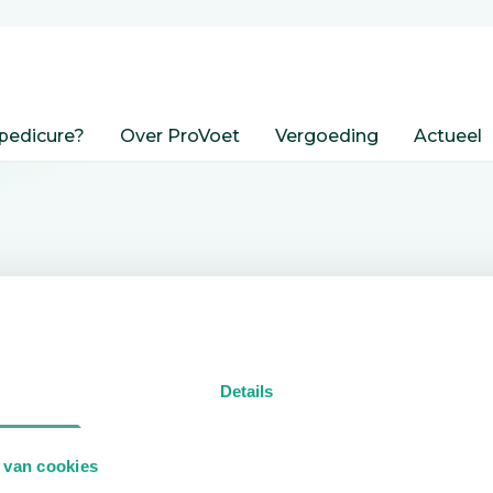
pedicure?
Over ProVoet
Vergoeding
Actueel
nden
Details
edicure.
 van cookies